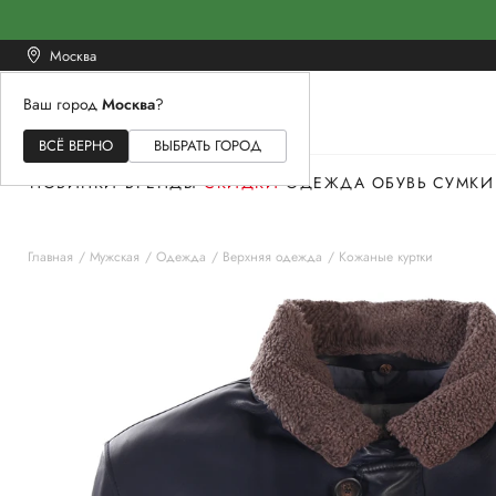
Москва
Ваш город
Москва
?
ЖЕНСКОЕ
МУЖСКОЕ
ДЕТСКОЕ
ВСЁ ВЕРНО
ВЫБРАТЬ ГОРОД
НОВИНКИ
БРЕНДЫ
СКИДКИ
ОДЕЖДА
ОБУВЬ
СУМКИ
Главная
Мужская
Одежда
Верхняя одежда
Кожаные куртки