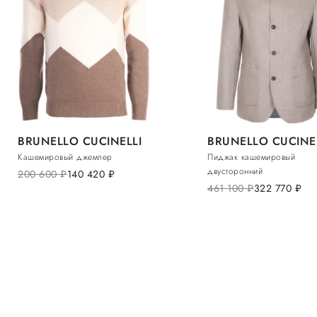
BRUNELLO CUCINELLI
BRUNELLO CUCINE
Кашемировый джемпер
Пиджак кашемировый
двусторонний
200 600
руб.
140 420
руб.
461 100
руб.
322 770
руб.