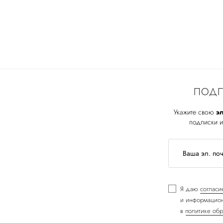
ПОДП
Укажите свою
эл
подписки и
Я даю
согласи
и информацион
в
политике обр