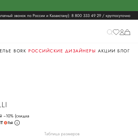
латный звонок по России и Казахстану):
8 800 333 49 29
/ круглосуточно
ЕЛЬЕ
BORK
РОССИЙСКИЕ ДИЗАЙНЕРЫ
АКЦИИ
БЛОГ
LI
й −10% (скидка
ИТ
Таблица размеров