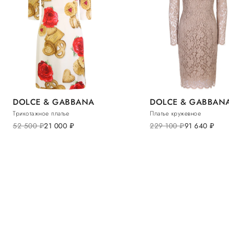
DOLCE & GABBANA
DOLCE & GABBAN
Трикотажное платье
Платье кружевное
52 500
руб.
21 000
руб.
229 100
руб.
91 640
руб.