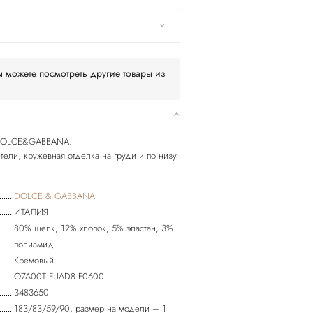
 можете посмотреть другие товары из
т DOLCE&GABBANA.
ели, кружевная отделка на груди и по низу
DOLCE & GABBANA
ИТАЛИЯ
80% шелк, 12% хлопок, 5% эластан, 3%
полиамид
Кремовый
O7A00T FUAD8 F0600
3483650
183/83/59/90, размер на модели – 1