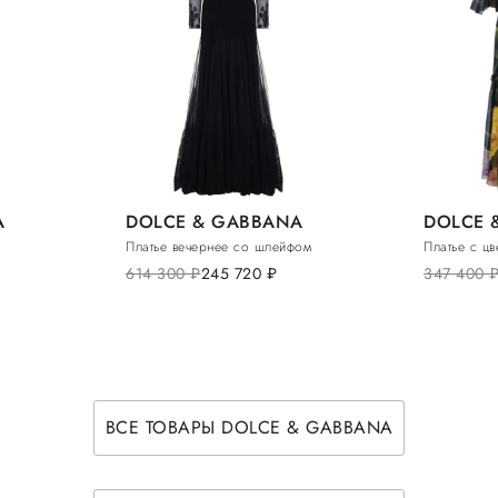
A
DOLCE & GABBANA
DOLCE 
Платье вечернее со шлейфом
Платье с ц
614 300
руб.
245 720
руб.
347 400
руб
ВСЕ ТОВАРЫ DOLCE & GABBANA