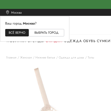
Москва
Ваш город
Москва
?
ЖЕНСКОЕ
МУЖСКОЕ
ДЕТСКОЕ
ВСЁ ВЕРНО
ВЫБРАТЬ ГОРОД
НОВИНКИ
БРЕНДЫ
СКИДКИ
ОДЕЖДА
ОБУВЬ
СУМКИ
Главная
Женская
Нижнее белье
Одежда для дома
Топы