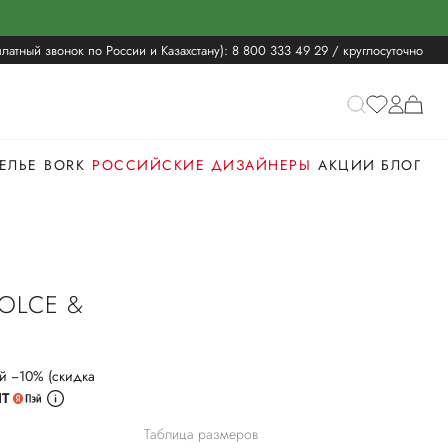
латный звонок по России и Казахстану):
8 800 333 49 29
/ круглосуточно
ЕЛЬЕ
BORK
РОССИЙСКИЕ ДИЗАЙНЕРЫ
АКЦИИ
БЛОГ
OLCE &
й −10% (скидка
ИТ
Таблица размеров