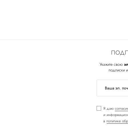
ПОДП
Укажите свою
эл
подписки и
Я даю
согласи
и информацион
в
политике обр