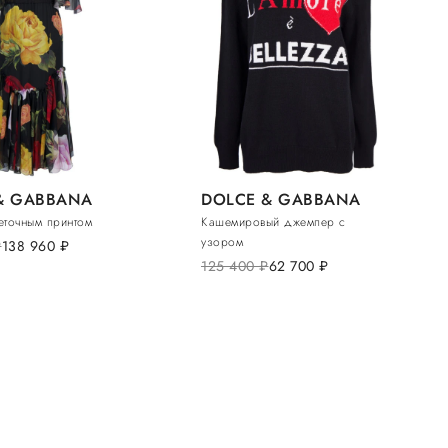
& GABBANA
DOLCE & GABBANA
веточным принтом
Кашемировый джемпер с
узором
.
138 960
руб.
125 400
руб.
62 700
руб.