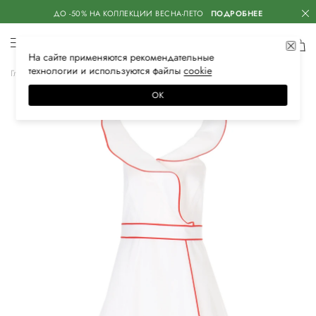
ДО -50% НА КОЛЛЕКЦИИ ВЕСНА-ЛЕТО
ПОДРОБНЕЕ
На сайте применяются
рекомендательные
технологии
и используются файлы
сооkiе
Главная
Женская
Одежда
Платья
Коктейльные
ОК
–60%