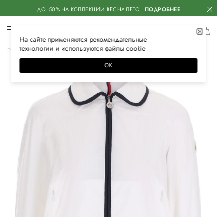
ДО -50% НА КОЛЛЕКЦИИ ВЕСНА-ЛЕТО
ПОДРОБНЕЕ
На сайте применяются
рекомендательные
технологии
и используются файлы
сооkiе
Главная
Женская
Одежда
Верхняя одежда
Бомберы
ОК
–30%