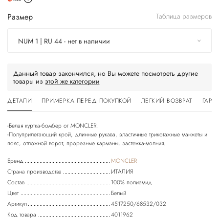
Размер
Таблица размеров
NUM 1 | RU 44 - нет в наличии
Данный товар закончился, но Вы можете посмотреть другие
товары из
этой же категории
ДЕТАЛИ
ПРИМЕРКА ПЕРЕД ПОКУПКОЙ
ЛЕГКИЙ ВОЗВРАТ
ГАРА
-Белая куртка-бомбер от MONCLER.
-Полуприлегающий крой, длинные рукава, эластичные трикотажные манжеты и
Бренд
MONCLER
Страна производства
ИТАЛИЯ
Состав
100% полиамид
Цвет
Белый
Артикул
4517250/68532/032
Код товара
4011962