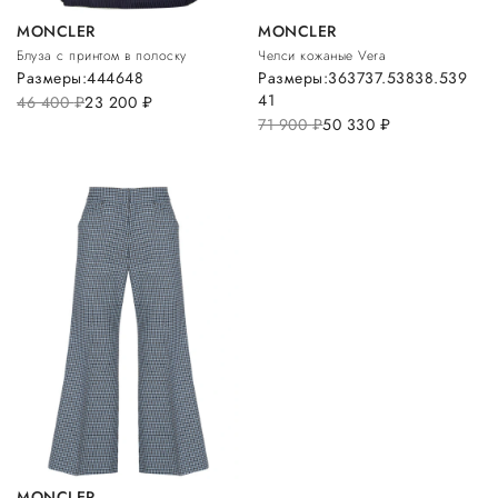
MONCLER
MONCLER
Блуза с принтом в полоску
Челси кожаные Vera
Размеры:
44
46
48
Размеры:
36
37
37.5
38
38.5
39
41
46 400
руб.
23 200
руб.
71 900
руб.
50 330
руб.
MONCLER