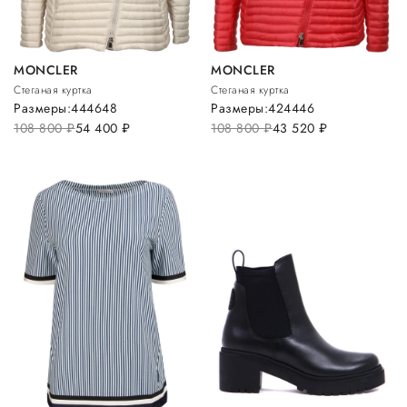
MONCLER
MONCLER
Стеганая куртка
Стеганая куртка
Размеры:
44
46
48
Размеры:
42
44
46
108 800
руб.
54 400
руб.
108 800
руб.
43 520
руб.