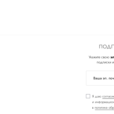
ПОДП
Укажите свою
эл
подписки и
Я даю
согласи
и информацион
в
политике обр