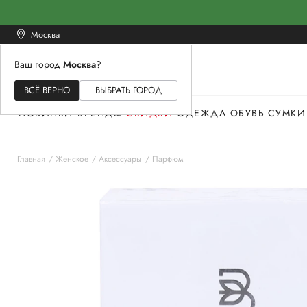
Москва
Ваш город
Москва
?
ЖЕНСКОЕ
МУЖСКОЕ
ДЕТСКОЕ
ВСЁ ВЕРНО
ВЫБРАТЬ ГОРОД
НОВИНКИ
БРЕНДЫ
СКИДКИ
ОДЕЖДА
ОБУВЬ
СУМКИ
Главная
Женское
Аксессуары
Парфюм