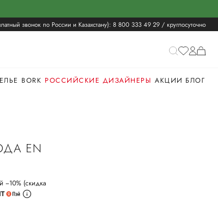
латный звонок по России и Казахстану):
8 800 333 49 29
/ круглосуточно
ЕЛЬЕ
BORK
РОССИЙСКИЕ ДИЗАЙНЕРЫ
АКЦИИ
БЛОГ
ОДА EN
й −10% (скидка
ИТ