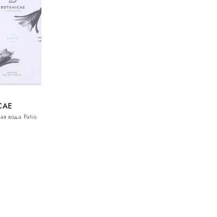
CAE
я вода Patio