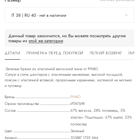
IT 38 | RU 40 - нет в наличии
Данный товар закончился, но Вы можете посмотреть другие
товары из
этой же категории
ДЕТАЛИ
ПРИМЕРКА ПЕРЕД ПОКУПКОЙ
ЛЕГКИЙ ВОЗВРАТ
ГАРА
-Зеленые брюки из эластичной вискозной ткани от PINKO.
-Силуэт в стиле джоггеров с эластичными манжетами, высокой посадкой,
поясом с эластичной вставкой, прорезными карманами, застежкой на молнию
Бренд
PINKO
Страна производства
ИТАЛИЯ
Состав
67% вискоза, 28% полиамид, 5%
эластан. Подкладка: 67% ацетат, 33%
полиэстер
Цвет
Зеленый
Артикул
1G188T 1739 XA6