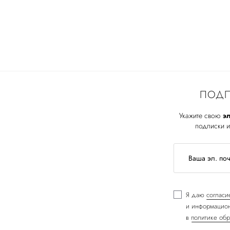
ПОДП
Укажите свою
эл
подписки и
Я даю
согласи
и информацион
в
политике обр