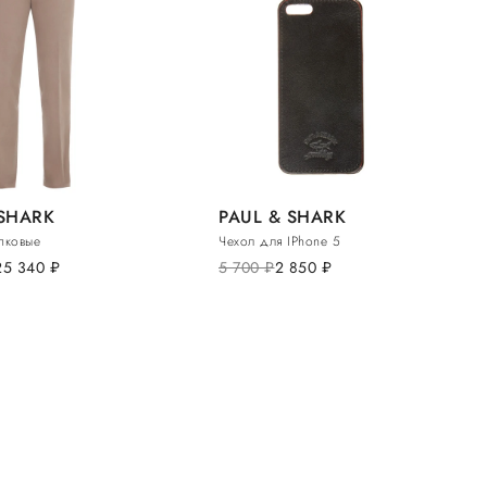
 SHARK
PAUL & SHARK
пковые
Чехол для IPhone 5
25 340
руб.
5 700
руб.
2 850
руб.