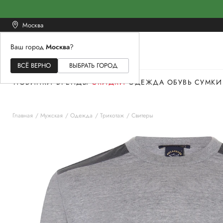
Москва
Ваш город
Москва
?
ЖЕНСКОЕ
МУЖСКОЕ
ДЕТСКОЕ
ВСЁ ВЕРНО
ВЫБРАТЬ ГОРОД
НОВИНКИ
БРЕНДЫ
СКИДКИ
ОДЕЖДА
ОБУВЬ
СУМКИ
Главная
Мужская
Одежда
Трикотаж
Свитеры