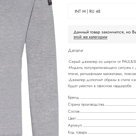
INT M | RU 48
Данный товар закончился, но Вы
этой же категории
Детали
-Серый джемпер из шерсти от PAUL&
-Модель полуприлегающего силуэта с 
плече, рельефными манжетами, поясом
-Джемпер дополнит образы в стиле кэ
Бренд
Страна производства
Состав
Цвет
Артикул
Код товара