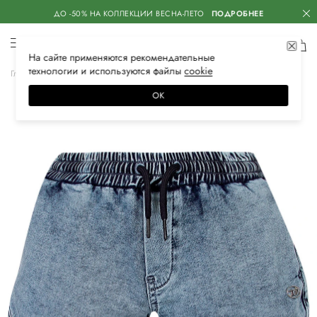
ДО -50% НА КОЛЛЕКЦИИ ВЕСНА-ЛЕТО
ПОДРОБНЕЕ
На сайте применяются
рекомендательные
технологии
и используются файлы
сооkiе
Главная
Детское
Одежда для девочек
Шорты
ОК
–40%