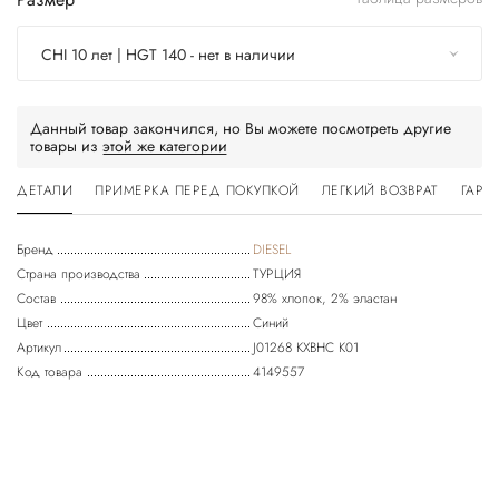
CHI 10 лет | HGT 140 - нет в наличии
Данный товар закончился, но Вы можете посмотреть другие
товары из
этой же категории
ДЕТАЛИ
ПРИМЕРКА ПЕРЕД ПОКУПКОЙ
ЛЕГКИЙ ВОЗВРАТ
ГАРА
Бренд
DIESEL
Страна производства
ТУРЦИЯ
Состав
98% хлопок, 2% эластан
Цвет
Синий
Артикул
J01268 KXBHC K01
Код товара
4149557