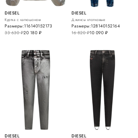
DIESEL
DIESEL
Куртка с капюшоном
Джинсы хлопковые
Размеры:
116
140
152
173
Размеры:
128
140
152
164
33 630
руб.
20 180
руб.
16 820
руб.
10 090
руб.
DIESEL
DIESEL