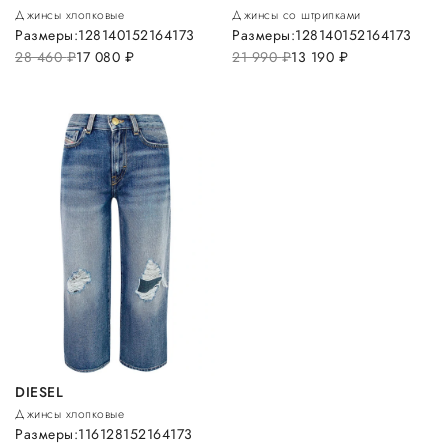
Джинсы хлопковые
Джинсы со штрипками
Размеры:
128
140
152
164
173
Размеры:
128
140
152
164
173
28 460
руб.
17 080
руб.
21 990
руб.
13 190
руб.
DIESEL
Джинсы хлопковые
Размеры:
116
128
152
164
173