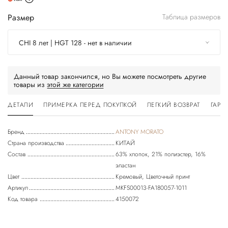
Размер
Таблица размеров
CHI 8 лет | HGT 128 - нет в наличии
Данный товар закончился, но Вы можете посмотреть другие
товары из
этой же категории
ДЕТАЛИ
ПРИМЕРКА ПЕРЕД ПОКУПКОЙ
ЛЕГКИЙ ВОЗВРАТ
ГАРА
Бренд
ANTONY MORATO
Страна производства
КИТАЙ
Состав
63% хлопок, 21% полиэстер, 16%
эластан
Цвет
Кремовый, Цветочный принт
Артикул
MKFS00013-FA180057-1011
Код товара
4150072