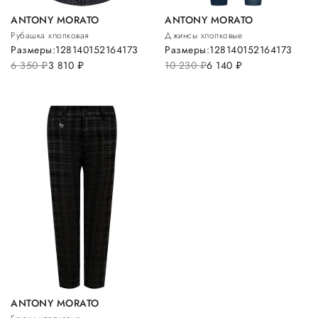
ANTONY MORATO
ANTONY MORATO
Рубашка хлопковая
Джинсы хлопковые
Размеры:
128
140
152
164
173
Размеры:
128
140
152
164
173
6 350
руб.
3 810
руб.
10 230
руб.
6 140
руб.
ANTONY MORATO