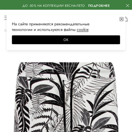
ДО -50% НА КОЛЛЕКЦИИ ВЕСНА-ЛЕТО
ПОДРОБНЕЕ
На сайте применяются
рекомендательные
технологии
и используются файлы
сооkiе
Главная
Детское
Одежда для мальчиков
Шорты
ОК
–40%