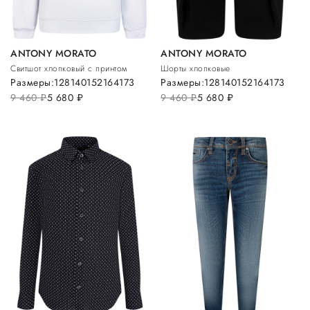
ANTONY MORATO
ANTONY MORATO
Свитшот хлопковый с принтом
Шорты хлопковые
Размеры:
128
140
152
164
173
Размеры:
128
140
152
164
173
9 460
руб.
5 680
руб.
9 460
руб.
5 680
руб.