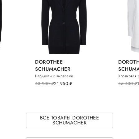
DOROTHEE
DOROTH
SCHUMACHER
SCHUM
Кардиган с вырезами
Хлопковая 
43 900
руб.
21 950
руб.
45 400
руб.
ВСЕ ТОВАРЫ DOROTHEE
SCHUMACHER