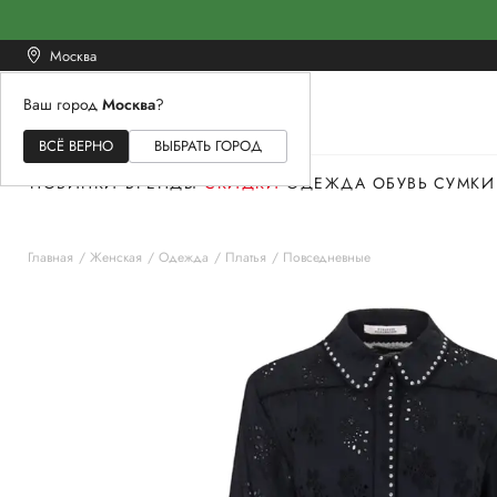
Москва
Ваш город
Москва
?
ЖЕНСКОЕ
МУЖСКОЕ
ДЕТСКОЕ
ВСЁ ВЕРНО
ВЫБРАТЬ ГОРОД
НОВИНКИ
БРЕНДЫ
СКИДКИ
ОДЕЖДА
ОБУВЬ
СУМКИ
Главная
Женская
Одежда
Платья
Повседневные