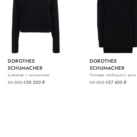
DOROTHEE
DOROTHEE
SCHUMACHER
SCHUMACHER
Джемпер с капюшоном
Пуловер свободного кроя
56 500
руб.
28 250
руб.
55 200
руб.
27 600
руб.