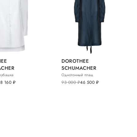
EE
DOROTHEE
ACHER
SCHUMACHER
рубашка
Однотонный плащ
18 160
руб.
93 000
руб.
46 500
руб.