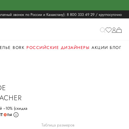
латный звонок по России и Казахстану):
8 800 333 49 29
/ круглосуточно
ЕЛЬЕ
BORK
РОССИЙСКИЕ ДИЗАЙНЕРЫ
АКЦИИ
БЛОГ
ОЕ
ACHER
й −10% (скидка
ИТ
Таблица размеров