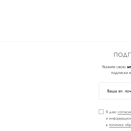
ПОДП
Укажите свою
эл
подписки и
Я даю
согласи
и информацион
в
политике обр