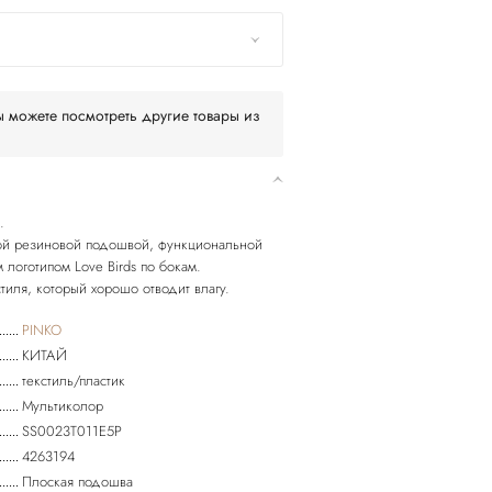
 можете посмотреть другие товары из
.
той резиновой подошвой, функциональной
логотипом Love Birds по бокам.
тиля, который хорошо отводит влагу.
PINKO
КИТАЙ
текстиль/пластик
Мультиколор
SS0023T011E5P
4263194
Плоская подошва