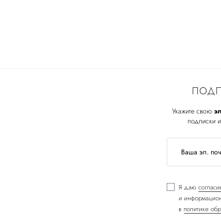
ПОДП
Укажите свою
эл
подписки и
Я даю
согласи
и информацион
в
политике обр