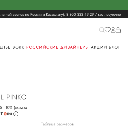
латный звонок по России и Казахстану):
8 800 333 49 29
/ круглосуточно
ЕЛЬЕ
BORK
РОССИЙСКИЕ ДИЗАЙНЕРЫ
АКЦИИ
БЛОГ
L PINKO
й −10% (скидка
ИТ
Таблица размеров