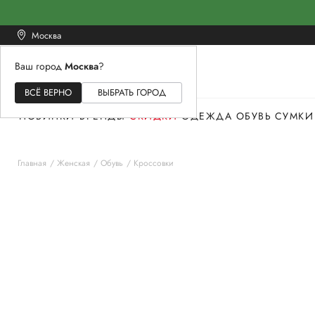
Москва
Ваш город
Москва
?
ЖЕНСКОЕ
МУЖСКОЕ
ДЕТСКОЕ
ВСЁ ВЕРНО
ВЫБРАТЬ ГОРОД
НОВИНКИ
БРЕНДЫ
СКИДКИ
ОДЕЖДА
ОБУВЬ
СУМКИ
Главная
Женская
Обувь
Кроссовки