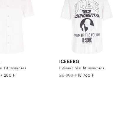
G
ICEBERG
m Fit хлопковая
Рубашка Slim fit хлопковая
17 280
руб.
26 800
руб.
18 760
руб.