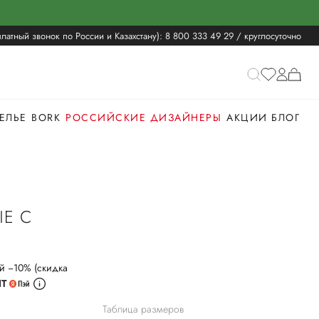
латный звонок по России и Казахстану):
8 800 333 49 29
/ круглосуточно
ЕЛЬЕ
BORK
РОССИЙСКИЕ ДИЗАЙНЕРЫ
АКЦИИ
БЛОГ
Е С
G
й −10% (скидка
ИТ
Таблица размеров