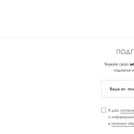
ПОДП
Укажите свою
эл
подписки и
Я даю
согласи
и информацион
в
политике обр