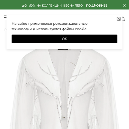
ДО -50% НА КОЛЛЕКЦИИ ВЕСНА-ЛЕТО
ПОДРОБНЕЕ
На сайте применяются
рекомендательные
технологии
и используются файлы
сооkiе
Главная
Женская
Одежда
Верхняя одежда
Пончо и накидки
ОК
–35%