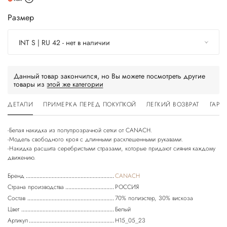
Размер
INT S | RU 42 - нет в наличии
Данный товар закончился, но Вы можете посмотреть другие
товары из
этой же категории
ДЕТАЛИ
ПРИМЕРКА ПЕРЕД ПОКУПКОЙ
ЛЕГКИЙ ВОЗВРАТ
ГАРА
-Белая накидка из полупрозрачной сетки от CANACH.
-Модель свободного кроя с длинными расклешенными рукавами.
-Накидка расшита серебристыми стразами, которые придают сияния каждому
Бренд
CANACH
Страна производства
РОССИЯ
Состав
70% полиэстер, 30% вискоза
Цвет
Белый
Артикул
H15_05_23