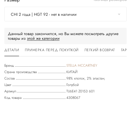
CHI 2 года | HGT 92 - нет в наличии
Данный товар закончился, но Вы можете посмотреть другие
товары из
этой же категории
ДЕТАЛИ
ПРИМЕРКА ПЕРЕД ПОКУПКОЙ
ЛЕГКИЙ ВОЗВРАТ
ГАРА
Бренд
STELLA MCCARTNEY
Страна производства
КИТАЙ
Состав
98% хлопок, 2% эластан;
Цвет
Голубой
Артикул
TU6E41 Z0153 601
Код товара
4308067