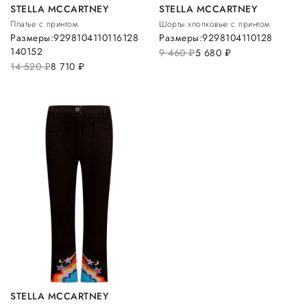
STELLA MCCARTNEY
STELLA MCCARTNEY
Платье с принтом
Шорты хлопковые с принтом
Размеры:
92
98
104
110
116
128
Размеры:
92
98
104
110
128
140
152
9 460
руб.
5 680
руб.
14 520
руб.
8 710
руб.
STELLA MCCARTNEY