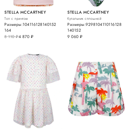
STELLA MCCARTNEY
STELLA MCCARTNEY
Топ с принтом
Купальник сплошной
Размеры:
104
116
128
140
152
Размеры:
92
98
104
110
116
128
164
140
152
8 110
руб.
4 870
руб.
9 060
руб.