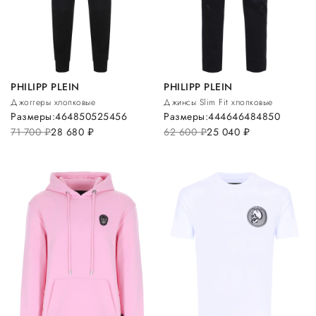
PHILIPP PLEIN
PHILIPP PLEIN
Джоггеры хлопковые
Джинсы Slim Fit хлопковые
Размеры:
46
48
50
52
54
56
Размеры:
44
46
46
48
48
50
71 700
руб.
28 680
руб.
62 600
руб.
25 040
руб.