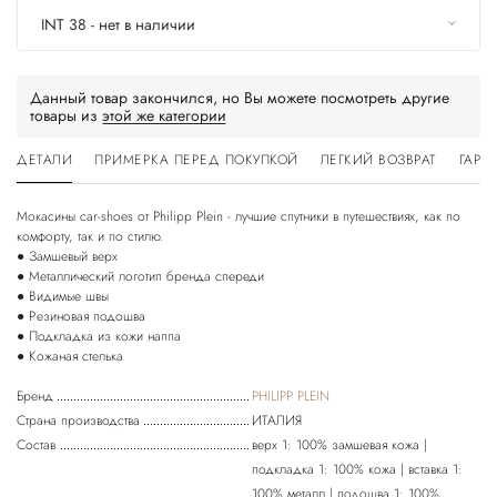
INT 38 - нет в наличии
Данный товар закончился, но Вы можете посмотреть другие
товары из
этой же категории
ДЕТАЛИ
ПРИМЕРКА ПЕРЕД ПОКУПКОЙ
ЛЕГКИЙ ВОЗВРАТ
ГАРА
Мокасины car-shoes от Philipp Plein - лучшие спутники в путешествиях, как по
комфорту, так и по стилю.
● Замшевый верх
● Металлический логотип бренда спереди
● Видимые швы
● Резиновая подошва
● Подкладка из кожи наппа
Бренд
PHILIPP PLEIN
Страна производства
ИТАЛИЯ
Состав
верх 1: 100% замшевая кожа |
подкладка 1: 100% кожа | вставка 1:
100% металл | подошва 1: 100%