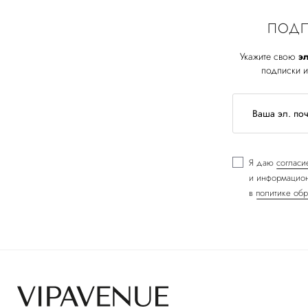
ПОДП
Укажите свою
эл
подписки и
Я даю
согласи
и информацион
в
политике обр