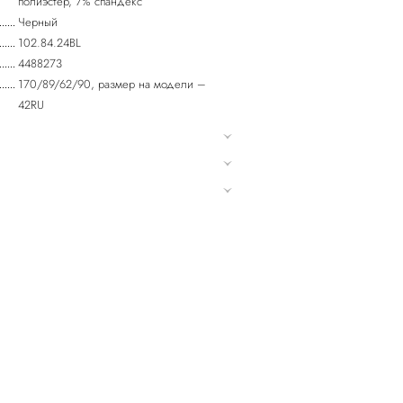
полиэстер, 7% спандекс
Черный
102.84.24BL
4488273
170/89/62/90, размер на модели –
42RU