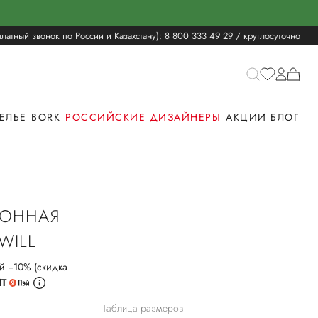
латный звонок по России и Казахстану):
8 800 333 49 29
/ круглосуточно
ЕЛЬЕ
BORK
РОССИЙСКИЕ ДИЗАЙНЕРЫ
АКЦИИ
БЛОГ
ТОННАЯ
WILL
й −10% (скидка
ИТ
Таблица размеров