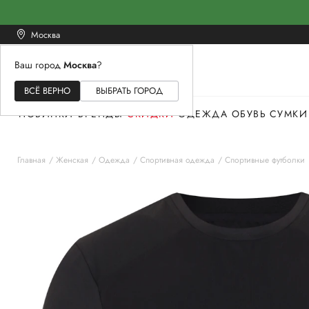
Москва
Ваш город
Москва
?
ЖЕНСКОЕ
МУЖСКОЕ
ДЕТСКОЕ
ВСЁ ВЕРНО
ВЫБРАТЬ ГОРОД
НОВИНКИ
БРЕНДЫ
СКИДКИ
ОДЕЖДА
ОБУВЬ
СУМКИ
Главная
Женская
Одежда
Спортивная одежда
Спортивные футболки