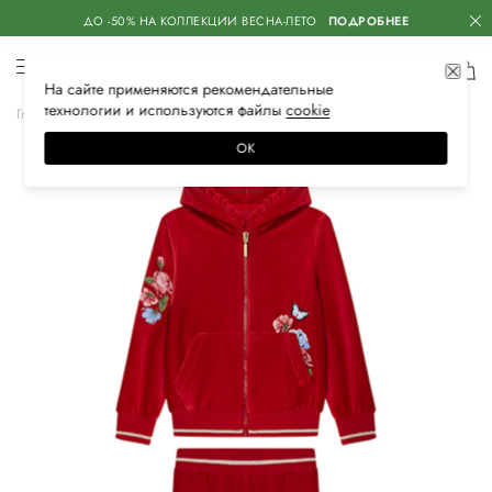
ДО -50% НА КОЛЛЕКЦИИ ВЕСНА-ЛЕТО
ПОДРОБНЕЕ
На сайте применяются
рекомендательные
технологии
и используются файлы
сооkiе
Главная
Детское
Одежда для девочек
Костюмы
ОК