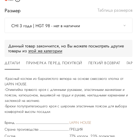
Размер
Таблица размеров
CHI 3 года | HGT 98 - нет в наличии
Данный товар закончился, но Вы можете посмотреть другие
товары из
этой же категории
ДЕТАЛИ
ПРИМЕРКА ПЕРЕД ПОКУПКОЙ
ЛЕГКИЙ ВОЗВРАТ
ГАРА
-Красный костюм из бархатистого велюра на основе смесового хлопка от
LAPIN HOUSE.
-Олимпийка прямого кроя с длинными рукавами, эластичными манжетами и
поясом, капюшоном, вышивкой на груди и рукаве, накладными карманами и
застежкой на молнию.
-Брюки полуприлегающего кроя с широким эластичным поясом для выбора
Бренд
LAPIN HOUSE
Страна производства
ГРЕЦИЯ
Состав
77% хлопок, 23% полиэстер