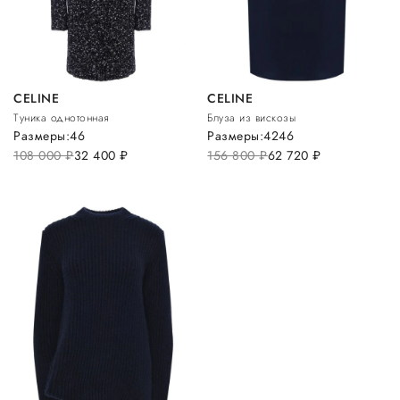
CELINE
CELINE
Туника однотонная
Блуза из вискозы
Размеры:
46
Размеры:
42
46
108 000
руб.
32 400
руб.
156 800
руб.
62 720
руб.