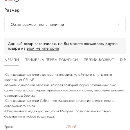
Размер
Один размер - нет в наличии
Данный товар закончился, но Вы можете посмотреть другие
товары из
этой же категории
ДЕТАЛИ
ПРИМЕРКА ПЕРЕД ПОКУПКОЙ
ЛЕГКИЙ ВОЗВРАТ
ГАРА
-Солнцезащитные очки-авиаторы из пластика, устойчивого к появлению
царапин, от CELINE.
-Модель с широкой оправой, которая повторяет форму затемненных линз,
одинарным мостом, нерегулируемыми носовыми упорами, широкими дужками
с логотипом бренда.
-Солнцезащитные очки Celine - это идеальное сочетание элегантности и
современного стиля.
-Обеспечивают надежную защиту от UV-лучей, позволяя вам выглядеть
Бренд
CELINE