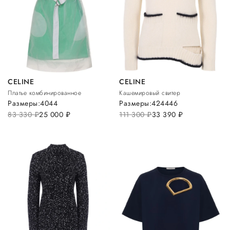
CELINE
CELINE
Платье комбинированное
Кашемировый свитер
Размеры:
40
44
Размеры:
42
44
46
83 330
руб.
25 000
руб.
111 300
руб.
33 390
руб.