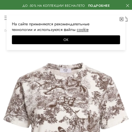
ДО -50% НА КОЛЛЕКЦИИ ВЕСНА-ЛЕТО
ПОДРОБНЕЕ
На сайте применяются
рекомендательные
технологии
и используются файлы
сооkiе
Главная
Женская
Одежда
Футболки
ОК
–30%