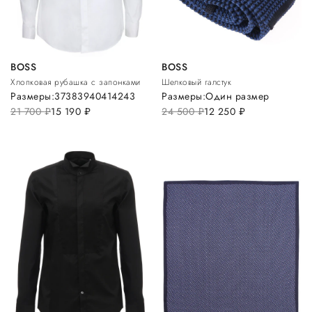
BOSS
BOSS
Хлопковая рубашка с запонками
Шелковый галстук
Размеры:
37
38
39
40
41
42
43
Размеры:
Один размер
21 700
руб.
15 190
руб.
24 500
руб.
12 250
руб.