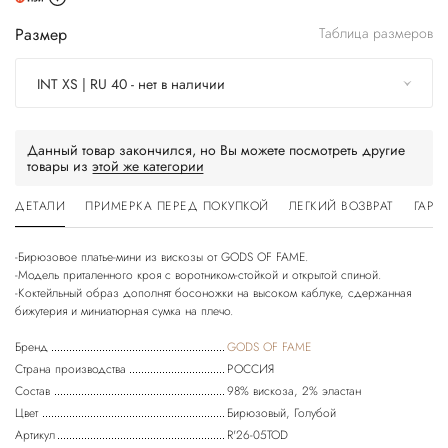
Размер
Таблица размеров
INT XS | RU 40 - нет в наличии
Данный товар закончился, но Вы можете посмотреть другие
товары из
этой же категории
ДЕТАЛИ
ПРИМЕРКА ПЕРЕД ПОКУПКОЙ
ЛЕГКИЙ ВОЗВРАТ
ГАРА
-Бирюзовое платье-мини из вискозы от GODS OF FAME.
-Модель приталенного кроя с воротником-стойкой и открытой спиной.
-Коктейльный образ дополнят босоножки на высоком каблуке, сдержанная
Бренд
GODS OF FAME
Страна производства
РОССИЯ
Состав
98% вискоза, 2% эластан
Цвет
Бирюзовый, Голубой
Артикул
R'26-05TOD