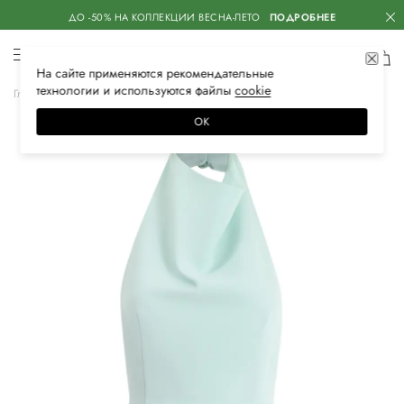
ДО -50% НА КОЛЛЕКЦИИ ВЕСНА-ЛЕТО
ПОДРОБНЕЕ
На сайте применяются
рекомендательные
технологии
и используются файлы
сооkiе
Главная
Женская
Одежда
Платья
Коктейльные
ОК