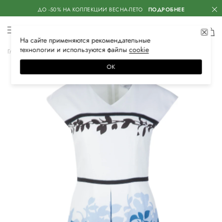
ДО -50% НА КОЛЛЕКЦИИ ВЕСНА-ЛЕТО
ПОДРОБНЕЕ
На сайте применяются
рекомендательные
технологии
и используются файлы
сооkiе
Главная
Женская
Одежда
Платья
Повседневные
ОК
–60%