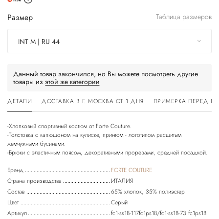
Размер
Таблица размеров
INT M | RU 44
Данный товар закончился, но Вы можете посмотреть другие
товары из
этой же категории
ДЕТАЛИ
ДОСТАВКА В Г. МОСКВА ОТ 1 ДНЯ
ПРИМЕРКА ПЕРЕД П
-Хлопковый спортивный костюм от Forte Couture.
-Толстовка с капюшоном на кулиске, принтом - логотипом расшитым
жемчужными бусинами.
Бренд
FORTE COUTURE
Страна производства
ИТАЛИЯ
Состав
65% хлопок, 35% полиэстер
Цвет
Серый
Артикул
fc1-ss18-117fc1ps18/fc1-ss18-73 fc1ps18