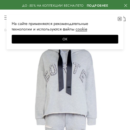
ДО -50% НА КОЛЛЕКЦИИ ВЕСНА-ЛЕТО
ПОДРОБНЕЕ
На сайте применяются
рекомендательные
технологии
и используются файлы
сооkiе
Главная
Женская
Одежда
Костюмы
Спортивный костюм
ОК
–60%