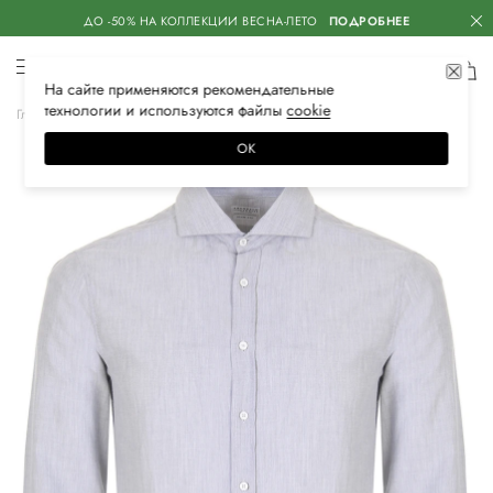
ДО -50% НА КОЛЛЕКЦИИ ВЕСНА-ЛЕТО
ПОДРОБНЕЕ
На сайте применяются
рекомендательные
технологии
и используются файлы
сооkiе
Главная
Мужская
Одежда
Рубашки
Классические
ОК