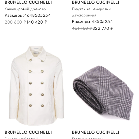
BRUNELLO CUCINELLI
BRUNELLO CUCINELLI
Кашемировый джемпер
Пиджак кашемировый
Размеры:
46
48
50
52
54
двусторонний
Размеры:
48
50
52
54
200 600
руб.
140 420
руб.
461 100
руб.
322 770
руб.
BRUNELLO CUCINELLI
BRUNELLO CUCINELLI
Бушлат двубортный
Галстук в полоску