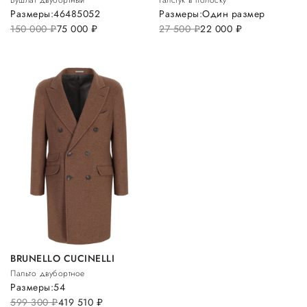
Размеры:
46
48
50
52
Размеры:
Один размер
150 000
руб.
75 000
руб.
27 500
руб.
22 000
руб.
BRUNELLO CUCINELLI
Пальто двубортное
Размеры:
54
599 300
руб.
419 510
руб.