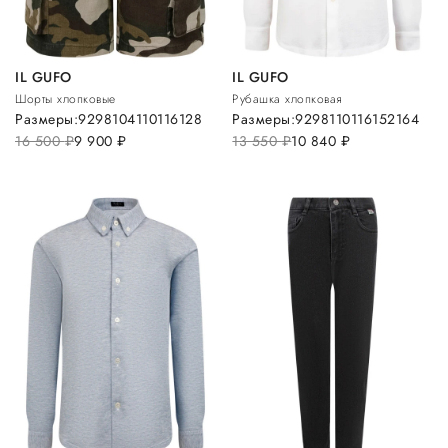
IL GUFO
IL GUFO
Шорты хлопковые
Рубашка хлопковая
Размеры:
92
98
104
110
116
128
Размеры:
92
98
110
116
152
164
16 500
руб.
9 900
руб.
13 550
руб.
10 840
руб.