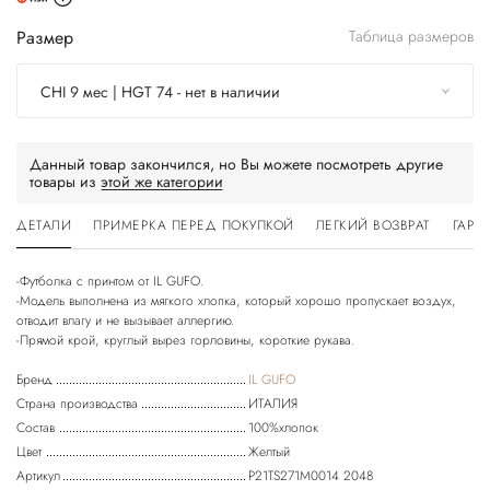
Размер
Таблица размеров
CHI 9 мес | HGT 74 - нет в наличии
Данный товар закончился, но Вы можете посмотреть другие
товары из
этой же категории
ДЕТАЛИ
ПРИМЕРКА ПЕРЕД ПОКУПКОЙ
ЛЕГКИЙ ВОЗВРАТ
ГАРА
-Футболка с принтом от IL GUFO.
-Модель выполнена из мягкого хлопка, который хорошо пропускает воздух,
отводит влагу и не вызывает аллергию.
Бренд
IL GUFO
Страна производства
ИТАЛИЯ
Состав
100%хлопок
Цвет
Желтый
Артикул
P21TS271M0014 2048