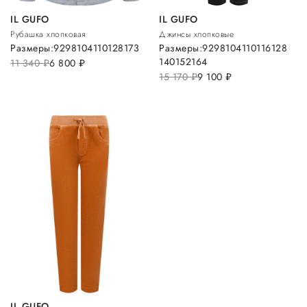
IL GUFO
IL GUFO
Рубашка хлопковая
Джинсы хлопковые
Размеры:
92
98
104
110
128
173
Размеры:
92
98
104
110
116
128
140
152
164
11 340
руб.
6 800
руб.
15 170
руб.
9 100
руб.
IL GUFO