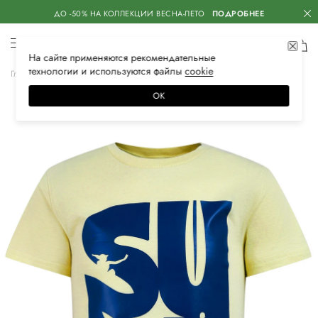
ДО -50% НА КОЛЛЕКЦИИ ВЕСНА-ЛЕТО
ПОДРОБНЕЕ
На сайте применяются
рекомендательные
технологии
и используются файлы
сооkiе
Главная
Детское
Одежда для мальчиков
Майки и футболки
ОК
–40%