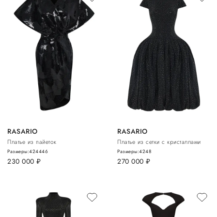
RASARIO
RASARIO
Платье из пайеток
Платье из сетки с кристаллами
Размеры:
42
44
46
Размеры:
42
48
230 000
руб.
270 000
руб.