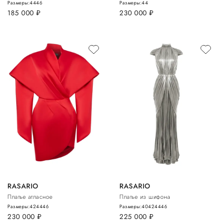
Размеры:
44
46
Размеры:
44
185 000
руб.
230 000
руб.
RASARIO
RASARIO
Платье атласное
Платье из шифона
Размеры:
42
44
46
Размеры:
40
42
44
46
230 000
руб.
225 000
руб.