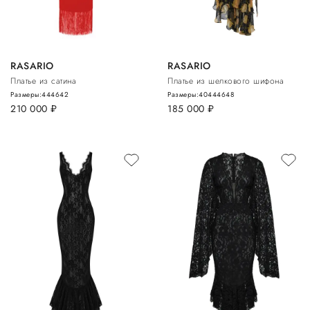
RASARIO
RASARIO
Платье из сатина
Платье из шелкового шифона
Размеры:
44
46
42
Размеры:
40
44
46
48
210 000
руб.
185 000
руб.