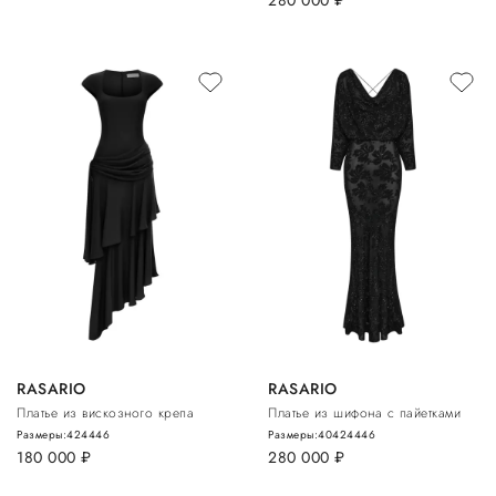
280 000
руб.
RASARIO
RASARIO
Платье из вискозного крепа
Платье из шифона с пайетками
Размеры:
42
44
46
Размеры:
40
42
44
46
180 000
руб.
280 000
руб.