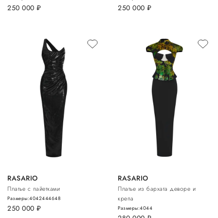
250 000
руб.
250 000
руб.
RASARIO
RASARIO
Платье с пайетками
Платье из бархата деворе и
крепа
Размеры:
40
42
44
46
48
250 000
руб.
Размеры:
40
44