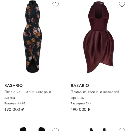
RASARIO
RASARIO
Платье из шифона-деворе и
Платье из сатина и шелковой
сатина
органзы
Размеры:
44
46
Размеры:
42
44
190 000
руб.
190 000
руб.