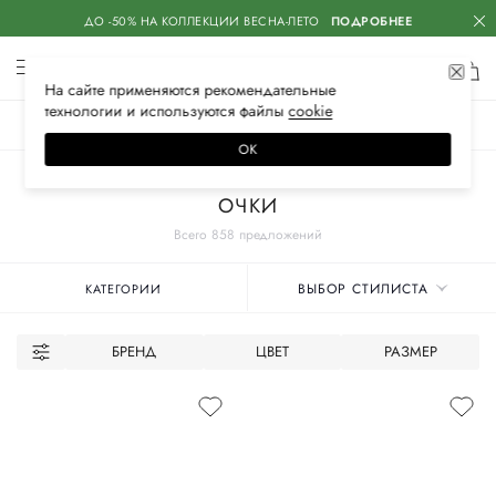
ДО -50% НА КОЛЛЕКЦИИ ВЕСНА-ЛЕТО
ПОДРОБНЕЕ
На сайте применяются
рекомендательные
технологии
и используются файлы
сооkiе
ЖЕНСКОЕ
МУЖСКОЕ
ДЕТСКОЕ
ОК
Главная
Женское
Аксессуары
ОЧКИ
Всего 858 предложений
ВЫБОР СТИЛИСТА
КАТЕГОРИИ
БРЕНД
ЦВЕТ
РАЗМЕР