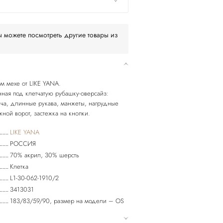
 можете посмотреть другие товары из
ом мехе от LIKE YANA.
нная под клетчатую рубашку-оверсайз:
ча, длинные рукава, манжеты, нагрудные
LIKE YANA
РОССИЯ
70% акрил, 30% шерсть
Клетка
L1-30-062-1910/2
3413031
183/83/59/90, размер на модели – OS