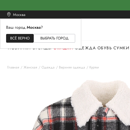
Москва
Ваш город
Москва
?
ЖЕНСКОЕ
МУЖСКОЕ
ДЕТСКОЕ
ВСЁ ВЕРНО
ВЫБРАТЬ ГОРОД
НОВИНКИ
БРЕНДЫ
СКИДКИ
ОДЕЖДА
ОБУВЬ
СУМКИ
Главная
Женская
Одежда
Верхняя одежда
Куртки