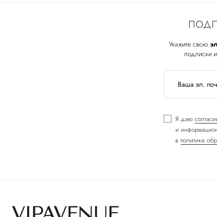
ПОДП
Укажите свою
эл
подписки и
Я даю
согласи
и информацион
в
политике обр