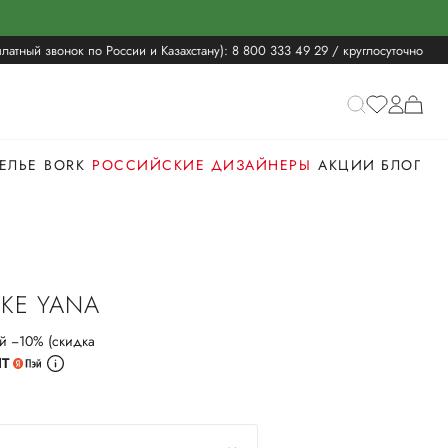
латный звонок по России и Казахстану):
8 800 333 49 29
/ круглосуточно
ЕЛЬЕ
BORK
РОССИЙСКИЕ ДИЗАЙНЕРЫ
АКЦИИ
БЛОГ
IKE YANA
й −10% (скидка
ИТ