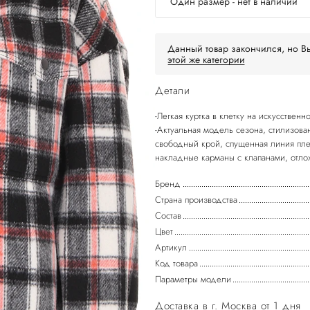
Один размер - нет в наличии
Данный товар закончился, но Вы
этой же категории
Детали
-Легкая куртка в клетку на искусственн
-Актуальная модель сезона, стилизова
свободный крой, спущенная линия пле
Бренд
Страна производства
Состав
Цвет
Артикул
Код товара
Параметры модели
Доставка в г. Москва от 1 дня