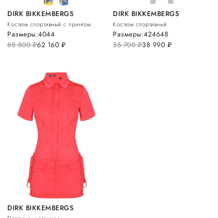
DIRK BIKKEMBERGS
DIRK BIKKEMBERGS
Костюм спортивный с принтом
Костюм спортивный
Размеры:
40
44
Размеры:
42
46
48
88 800
руб.
62 160
руб.
55 700
руб.
38 990
руб.
DIRK BIKKEMBERGS