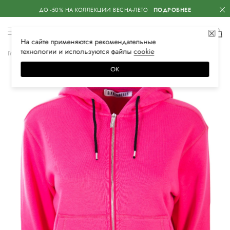
ДО -50% НА КОЛЛЕКЦИИ ВЕСНА-ЛЕТО
ПОДРОБНЕЕ
На сайте применяются
рекомендательные
технологии
и используются файлы
сооkiе
Главная
Женская
Одежда
Толстовки
Худи
ОК
–50%