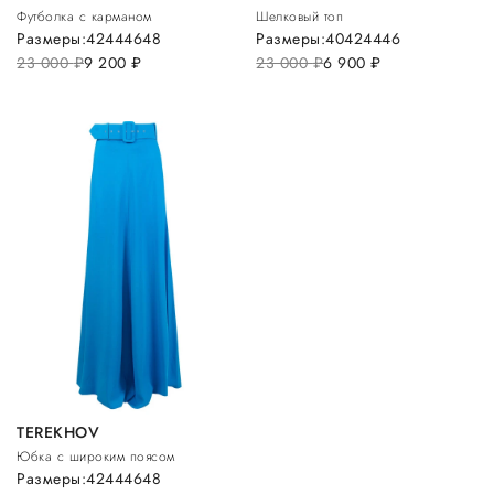
Футболка с карманом
Шелковый топ
Размеры:
42
44
46
48
Размеры:
40
42
44
46
23 000
руб.
9 200
руб.
23 000
руб.
6 900
руб.
TEREKHOV
Юбка с широким поясом
Размеры:
42
44
46
48