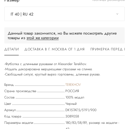
IT 40 | RU 42
Данный товар закончился, но Вы можете посмотреть другие
товары из
этой же категории
ДЕТАЛИ
ДОСТАВКА В Г. МОСКВА ОТ 1 ДНЯ
ПРИМЕРКА ПЕРЕД П
-Футболка с длинными рукавами от Alexander Terekhov.
-Модель декорирована мерцающими стразами на спинке.
-Свободный силуэт, круглый вырез горловины, длинные рукава.
Бренд
TEREKHOV
Страна производства
РОССИЯ
Состав
100% модал
Цвет
Черный
Артикул
DK157AT.S/5191/900
Код товара
3089058
Параметры модели
180/83/58/89, размер на модели -