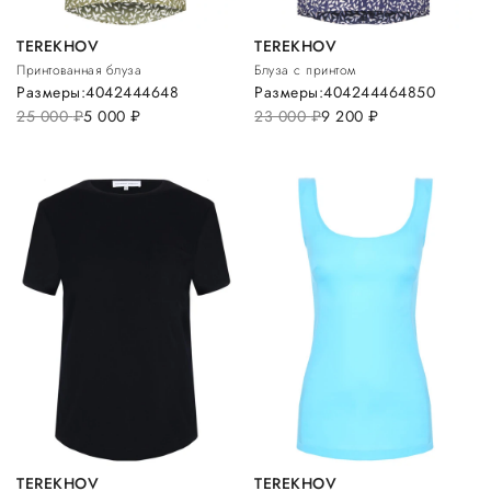
TEREKHOV
TEREKHOV
Принтованная блуза
Блуза с принтом
Размеры:
40
42
44
46
48
Размеры:
40
42
44
46
48
50
25 000
руб.
5 000
руб.
23 000
руб.
9 200
руб.
TEREKHOV
TEREKHOV