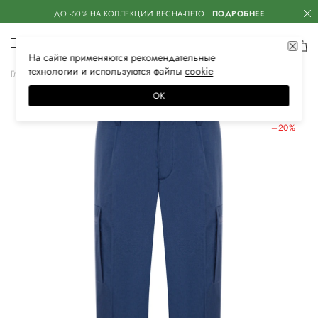
ДО -50% НА КОЛЛЕКЦИИ ВЕСНА-ЛЕТО
ПОДРОБНЕЕ
На сайте применяются
рекомендательные
технологии
и используются файлы
сооkiе
Главная
Мужская
Одежда
Брюки
Брюки-карго
ОК
ЛЕТНИЕ СКИДКИ
–20%