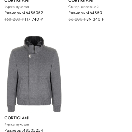
CORTIGIANI
CORTIGIANI
Куртка пуховая
Свитер шерстяной
Размеры:
46
48
50
52
Размеры:
46
48
50
168 200
руб.
117 740
руб.
56 200
руб.
39 340
руб.
CORTIGIANI
Куртка пуховая
Размеры:
48
50
52
54