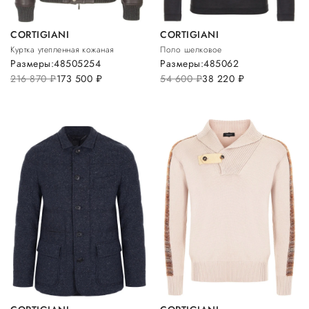
CORTIGIANI
CORTIGIANI
Куртка утепленная кожаная
Поло шелковое
Размеры:
48
50
52
54
Размеры:
48
50
62
216 870
руб.
173 500
руб.
54 600
руб.
38 220
руб.