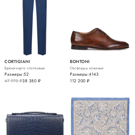
CORTIGIANI
BONTONI
Брюки-карго хлопковые
Оксфорды кожаные
Размеры:
52
Размеры:
41
43
47 970
руб.
38 380
руб.
112 200
руб.