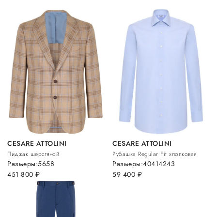
CESARE ATTOLINI
CESARE ATTOLINI
Пиджак шерстяной
Рубашка Regular Fit хлопковая
Размеры:
56
58
Размеры:
40
41
42
43
451 800
руб.
59 400
руб.