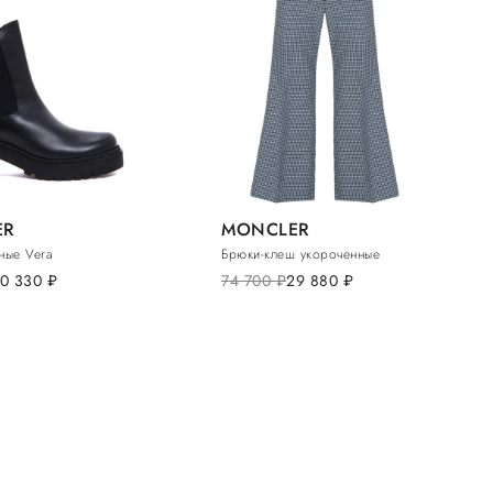
ER
MONCLER
ные Vera
Брюки-клеш укороченные
0 330
руб.
74 700
руб.
29 880
руб.