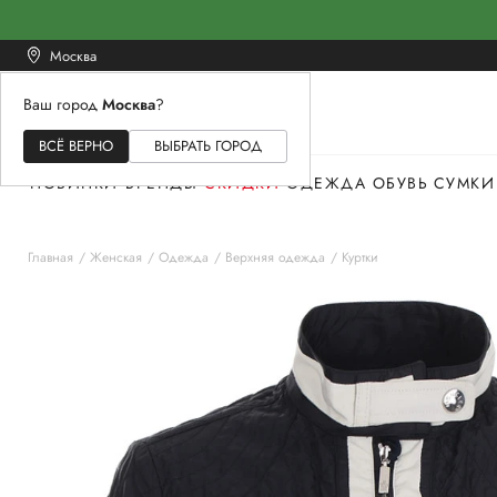
Москва
Ваш город
Москва
?
ЖЕНСКОЕ
МУЖСКОЕ
ДЕТСКОЕ
ВСЁ ВЕРНО
ВЫБРАТЬ ГОРОД
НОВИНКИ
БРЕНДЫ
СКИДКИ
ОДЕЖДА
ОБУВЬ
СУМКИ
Главная
Женская
Одежда
Верхняя одежда
Куртки