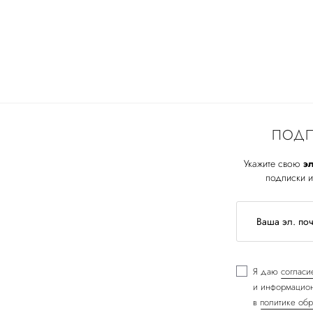
ПОДП
Укажите свою
эл
подписки и
Я даю
согласи
и информацион
в
политике обр