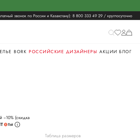
латный звонок по России и Казахстану):
8 800 333 49 29
/ круглосуточно
ЕЛЬЕ
BORK
РОССИЙСКИЕ ДИЗАЙНЕРЫ
АКЦИИ
БЛОГ
й −10% (скидка
ИТ
Таблица размеров