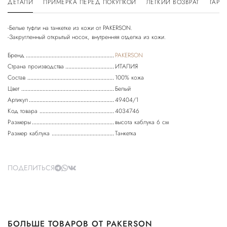
ДЕТАЛИ
ПРИМЕРКА ПЕРЕД ПОКУПКОЙ
ЛЕГКИЙ ВОЗВРАТ
ГАРА
-Белые туфли на танкетке из кожи от PAKERSON.
Бренд
PAKERSON
Страна производства
ИТАЛИЯ
Состав
100% кожа
Цвет
Белый
Артикул
49404/1
Код товара
4034746
Размеры
высота каблука 6 см
Размер каблука
Танкетка
ПОДЕЛИТЬСЯ
БОЛЬШЕ ТОВАРОВ ОТ PAKERSON