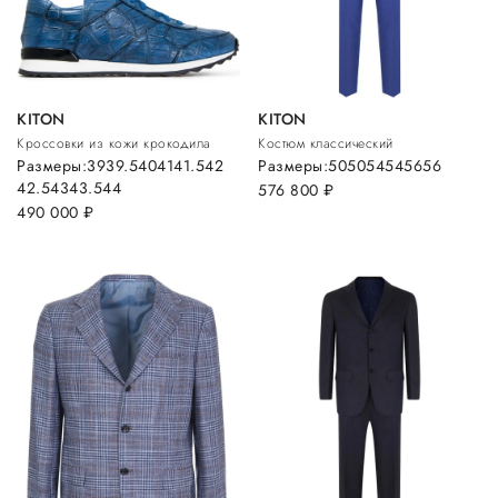
KITON
KITON
Кроссовки из кожи крокодила
Костюм классический
Размеры:
39
39.5
40
41
41.5
42
Размеры:
50
50
54
54
56
56
42.5
43
43.5
44
576 800
руб.
490 000
руб.