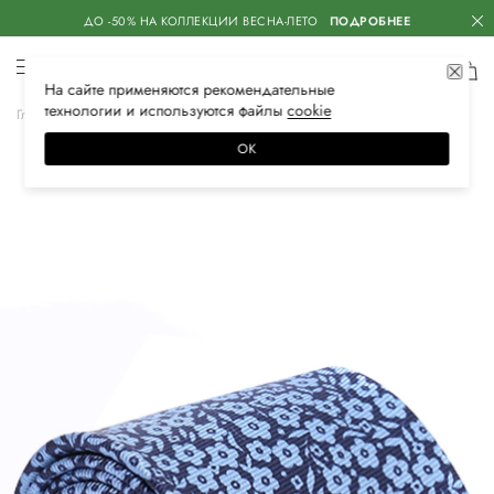
ДО -50% НА КОЛЛЕКЦИИ ВЕСНА-ЛЕТО
ПОДРОБНЕЕ
На сайте применяются
рекомендательные
технологии
и используются файлы
сооkiе
Главная
Мужская
Аксессуары
Галстуки и платки
Галстуки
ОК