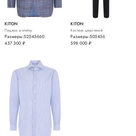
KITON
KITON
Пиджак в клетку
Костюм шерстяной
Размеры:
52
54
56
60
Размеры:
50
54
56
437 300
руб.
598 000
руб.