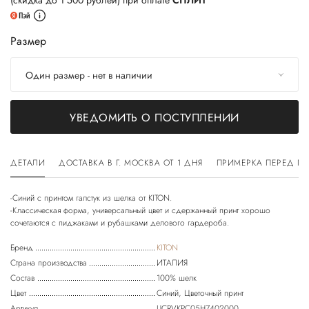
(скидка до 1 500 рублей) при оплате
СПЛИТ
Размер
Один размер - нет в наличии
УВЕДОМИТЬ О ПОСТУПЛЕНИИ
ДЕТАЛИ
ДОСТАВКА В Г. МОСКВА ОТ 1 ДНЯ
ПРИМЕРКА ПЕРЕД П
-Синий с принтом галстук из шелка от KITON.
-Классическая форма, универсальный цвет и сдержанный принт хорошо
Бренд
KITON
Страна производства
ИТАЛИЯ
Состав
100% шелк
Цвет
Синий, Цветочный принт
Артикул
UCRVKPC05H7402000