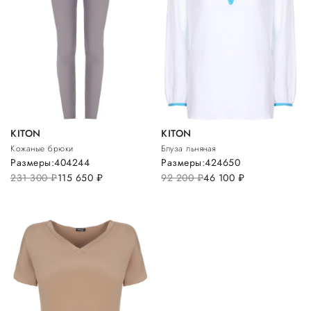
KITON
KITON
Кожаные брюки
Блуза льняная
Размеры:
40
42
44
Размеры:
42
46
50
231 300
руб.
115 650
руб.
92 200
руб.
46 100
руб.