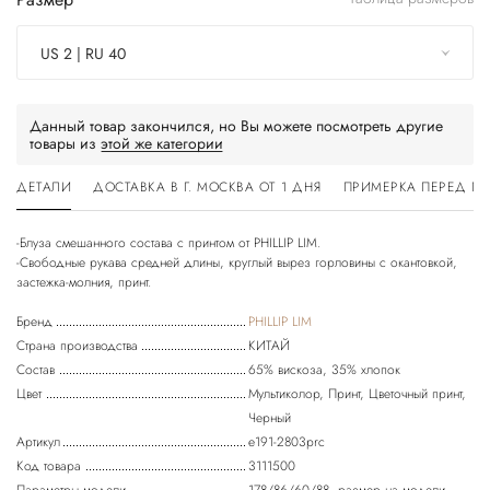
US 2 | RU 40
Данный товар закончился, но Вы можете посмотреть другие
товары из
этой же категории
ДЕТАЛИ
ДОСТАВКА В Г. МОСКВА ОТ 1 ДНЯ
ПРИМЕРКА ПЕРЕД П
-Блуза смешанного состава с принтом от PHILLIP LIM.
-Свободные рукава средней длины, круглый вырез горловины с окантовкой,
застежка-молния, принт.
Бренд
PHILLIP LIM
Страна производства
КИТАЙ
Состав
65% вискоза, 35% хлопок
Цвет
Мультиколор, Принт, Цветочный принт,
Черный
Артикул
e191-2803prc
Код товара
3111500