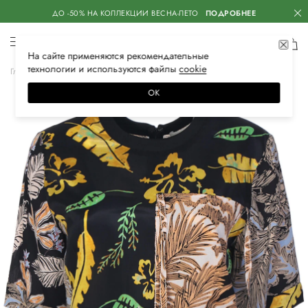
ДО -50% НА КОЛЛЕКЦИИ ВЕСНА-ЛЕТО
ПОДРОБНЕЕ
На сайте применяются
рекомендательные
технологии
и используются файлы
сооkiе
Главная
Женская
Одежда
Блузы и рубашки
Повседневные
ОК
–60%