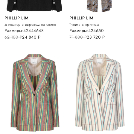
PHILLIP LIM
PHILLIP LIM
Джемпер с вырезом на спине
Туника с принтом
Размеры:
42
44
46
48
Размеры:
42
46
50
62 100
руб.
24 840
руб.
71 800
руб.
28 720
руб.