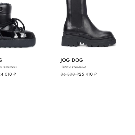
G
JOG DOG
з экокожи
Челси кожаные
24 010
руб.
36 300
руб.
25 410
руб.