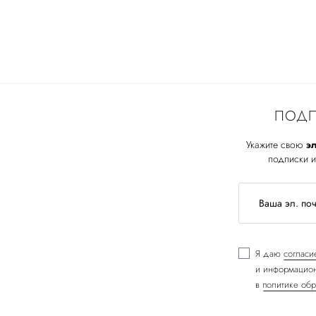
ПОДП
Укажите свою
эл
подписки и
Я даю
согласи
и информацион
в
политике обр