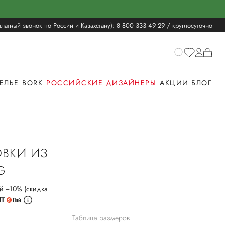
латный звонок по России и Казахстану):
8 800 333 49 29
/ круглосуточно
ЕЛЬЕ
BORK
РОССИЙСКИЕ ДИЗАЙНЕРЫ
АКЦИИ
БЛОГ
ВКИ ИЗ
G
й −10% (скидка
ИТ
Таблица размеров