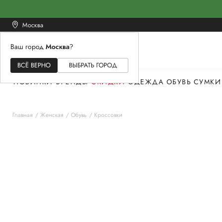
Москва
Ваш город
Москва
?
ЖЕНСКОЕ
МУЖСКОЕ
ДЕТСКОЕ
ВСЁ ВЕРНО
ВЫБРАТЬ ГОРОД
НОВИНКИ
БРЕНДЫ
СКИДКИ
ОДЕЖДА
ОБУВЬ
СУМКИ
Главная
Женская
Обувь
Кроссовки