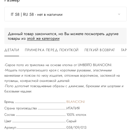
IT 58 | RU 58 - нет в наличии
Данный товар закончился, но Вы можете посмотреть другие
товары из
этой же категории
ДЕТАЛИ
ПРИМЕРКА ПЕРЕД ПОКУПКОЙ
ЛЕГКИЙ ВОЗВРАТ
ГАРА
-Серое поло из трикотажа на основе хлопка от UMBERTO BILANCIONI.
-Модель полуприлегающего кроя с короткими рукавами, эластичными
манжетами и поясом по низу изделия, отложным воротником, застежкой на
пуговицы, контрастной окантовкой деталей.
-Поло дополнит повседневные образы с джинсами, брюками или шортами и
Бренд
BILANCIONI
Страна производства
ИТАЛИЯ
Состав
100% хлопок
Цвет
Серый
Артикул
058/109/013