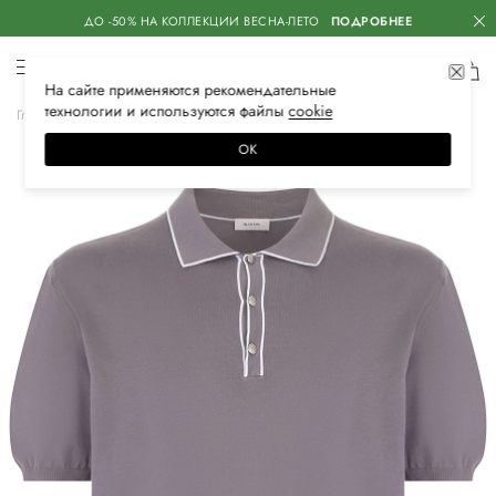
ДО -50% НА КОЛЛЕКЦИИ ВЕСНА-ЛЕТО
ПОДРОБНЕЕ
На сайте применяются
рекомендательные
технологии
и используются файлы
сооkiе
Главная
Мужская
Одежда
Поло
Поло с коротким рукавом
ОК
–30%