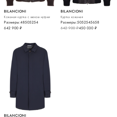
BILANCIONI
BILANCIONI
Кожаная куртка с мехом нутрии
Куртка кожаная
Размеры:
48
50
52
54
Размеры:
50
52
54
56
58
642 900
руб.
642 900
руб.
450 030
руб.
BILANCIONI