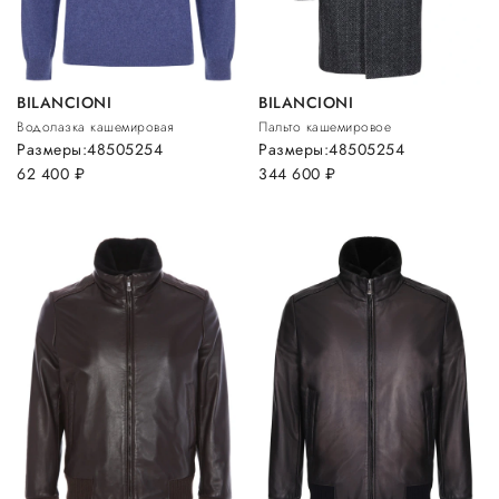
BILANCIONI
BILANCIONI
Водолазка кашемировая
Пальто кашемировое
Размеры:
48
50
52
54
Размеры:
48
50
52
54
62 400
руб.
344 600
руб.