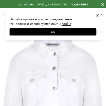
ДО -50% НА КОЛЛЕКЦИИ ВЕСНА-ЛЕТО
ПОДРОБНЕЕ
На сайте применяются
рекомендательные
технологии
и используются файлы
сооkiе
Главная
Женская
Одежда
Верхняя одежда
Джинсовые куртки
ОК