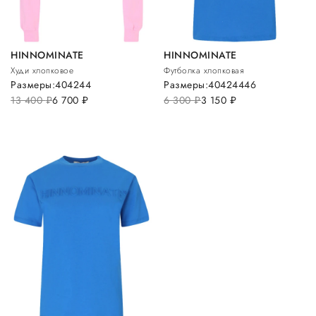
HINNOMINATE
HINNOMINATE
Худи хлопковое
Футболка хлопковая
Размеры:
40
42
44
Размеры:
40
42
44
46
13 400
руб.
6 700
руб.
6 300
руб.
3 150
руб.