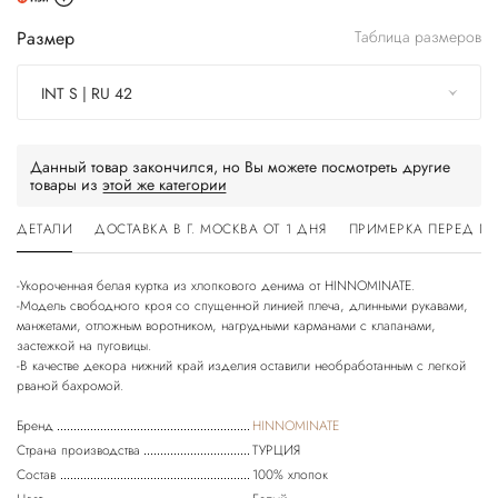
Размер
Таблица размеров
INT S | RU 42
Данный товар закончился, но Вы можете посмотреть другие
товары из
этой же категории
ДЕТАЛИ
ДОСТАВКА В Г. МОСКВА ОТ 1 ДНЯ
ПРИМЕРКА ПЕРЕД П
-Укороченная белая куртка из хлопкового денима от HINNOMINATE.
-Модель свободного кроя со спущенной линией плеча, длинными рукавами,
манжетами, отложным воротником, нагрудными карманами с клапанами,
застежкой на пуговицы.
-В качестве декора нижний край изделия оставили необработанным с легкой
Бренд
HINNOMINATE
Страна производства
ТУРЦИЯ
Состав
100% хлопок