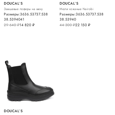
DOUCAL`S
DOUCAL`S
Замшевые лоферы на меху
Мюли кожаные Nairobi
Размеры:
36
36.5
37
37.5
38
Размеры:
36
36.5
37
37.5
38
38.5
39
40
41
38.5
39
40
29 640
руб.
14 820
руб.
44 300
руб.
22 150
руб.
DOUCAL`S