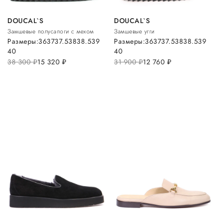
DOUCAL`S
DOUCAL`S
Замшевые полусапоги с мехом
Замшевые угги
Размеры:
36
37
37.5
38
38.5
39
Размеры:
36
37
37.5
38
38.5
39
40
40
38 300
руб.
15 320
руб.
31 900
руб.
12 760
руб.