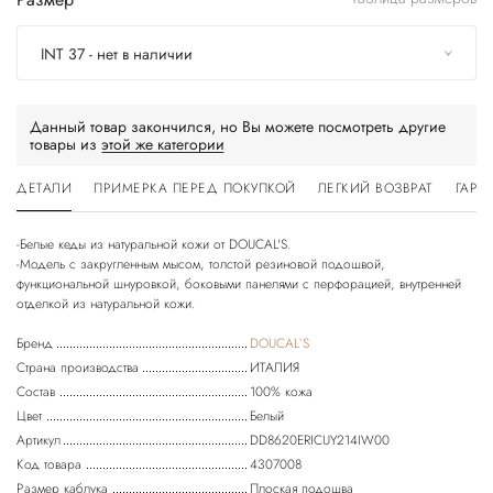
INT 37 - нет в наличии
Данный товар закончился, но Вы можете посмотреть другие
товары из
этой же категории
ДЕТАЛИ
ПРИМЕРКА ПЕРЕД ПОКУПКОЙ
ЛЕГКИЙ ВОЗВРАТ
ГАРА
-Белые кеды из натуральной кожи от DOUCAL'S.
-Модель с закругленным мысом, толстой резиновой подошвой,
функциональной шнуровкой, боковыми панелями с перфорацией, внутренней
Бренд
DOUCAL`S
Страна производства
ИТАЛИЯ
Состав
100% кожа
Цвет
Белый
Артикул
DD8620ERICUY214IW00
Код товара
4307008
Размер каблука
Плоская подошва