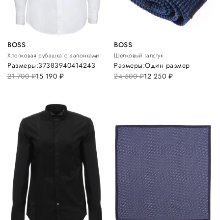
BOSS
BOSS
Хлопковая рубашка с запонками
Шелковый галстук
Размеры:
37
38
39
40
41
42
43
Размеры:
Один размер
21 700
руб.
15 190
руб.
24 500
руб.
12 250
руб.