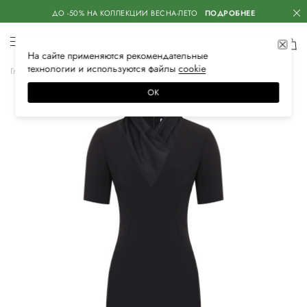
ДО -50% НА КОЛЛЕКЦИИ ВЕСНА-ЛЕТО
ПОДРОБНЕЕ
На сайте применяются
рекомендательные
технологии
и используются файлы
сооkiе
Главная
Женская
Одежда
Платья
Повседневные
ОК
–50%