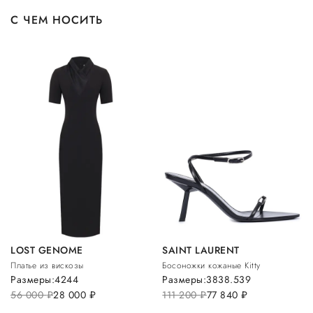
С ЧЕМ НОСИТЬ
LOST GENOME
SAINT LAURENT
Платье из вискозы
Босоножки кожаные Kitty
Размеры:
42
44
Размеры:
38
38.5
39
56 000
руб.
28 000
руб.
111 200
руб.
77 840
руб.