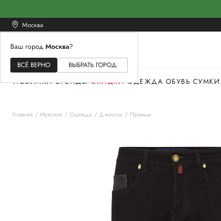
Москва
Ваш город
Москва
?
ЖЕНСКОЕ
МУЖСКОЕ
ДЕТСКОЕ
ВСЁ ВЕРНО
ВЫБРАТЬ ГОРОД
НОВИНКИ
БРЕНДЫ
СКИДКИ
ОДЕЖДА
ОБУВЬ
СУМКИ
Главная
Мужская
Одежда
Джинсы
Прямые