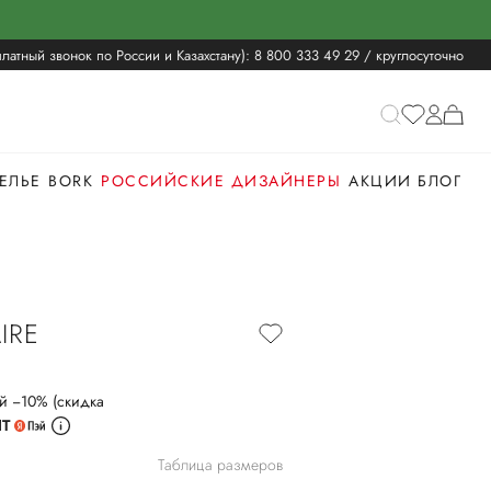
латный звонок по России и Казахстану):
8 800 333 49 29
/ круглосуточно
ЕЛЬЕ
BORK
РОССИЙСКИЕ ДИЗАЙНЕРЫ
АКЦИИ
БЛОГ
IRE
й −10% (скидка
ИТ
Таблица размеров