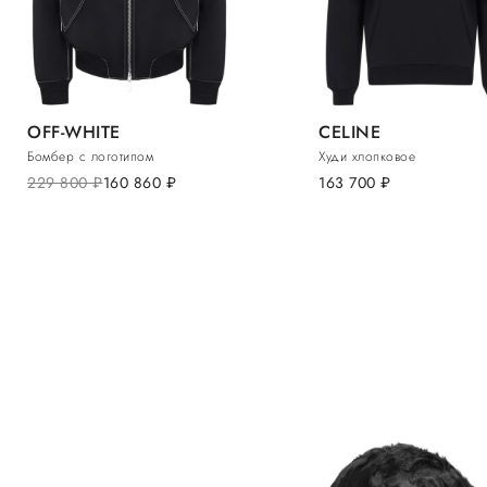
OFF-WHITE
CELINE
Бомбер с логотипом
Худи хлопковое
229 800
руб.
160 860
руб.
163 700
руб.