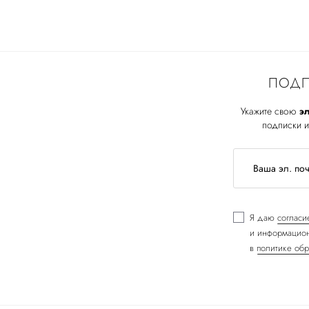
ПОДП
Укажите свою
эл
подписки и
Я даю
согласи
и информацион
в
политике обр