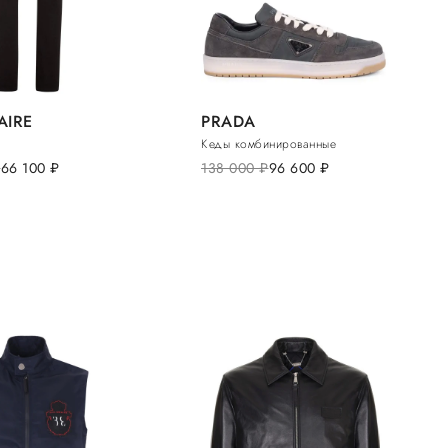
AIRE
PRADA
Кеды комбинированные
.
66 100
руб.
138 000
руб.
96 600
руб.