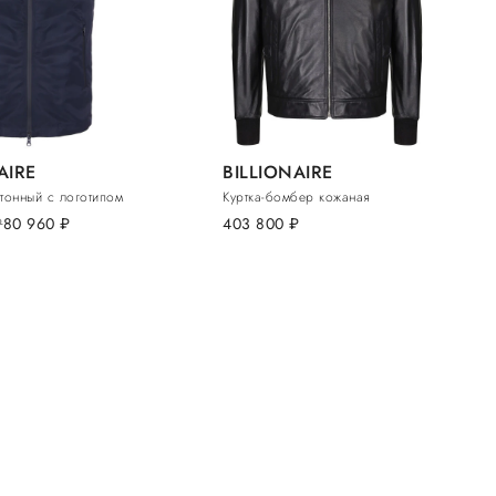
AIRE
BILLIONAIRE
тонный с логотипом
Куртка-бомбер кожаная
б.
80 960
руб.
403 800
руб.