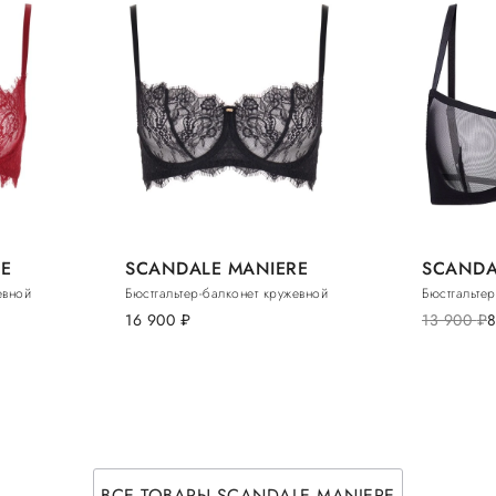
E
SCANDALE MANIERE
SCANDA
евной
Бюстгальтер-балконет кружевной
Бюстгальтер
16 900
руб.
13 900
руб.
ВСЕ ТОВАРЫ SCANDALE MANIERE