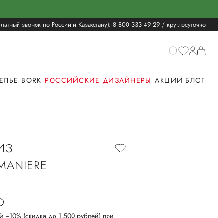
латный звонок по России и Казахстану):
8 800 333 49 29
/ круглосуточно
ЕЛЬЕ
BORK
РОССИЙСКИЕ ДИЗАЙНЕРЫ
АКЦИИ
БЛОГ
 ИЗ
MANIERE
й −10% (скидка до 1 500 рублей) при