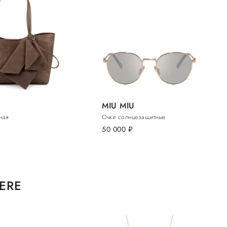
MIU MIU
ная
Очки солнцезащитные
50 000
руб.
ERE