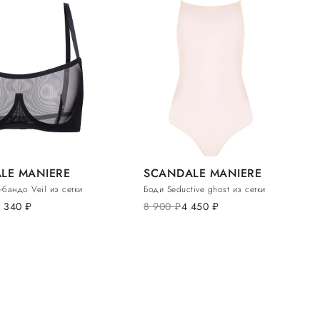
LE MANIERE
SCANDALE MANIERE
-бандо Veil из сетки
Боди Seductive ghost из сетки
8 340
руб.
8 900
руб.
4 450
руб.