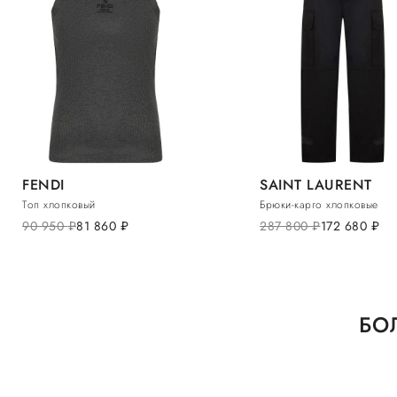
FENDI
SAINT LAURENT
Топ хлопковый
Брюки-карго хлопковые
90 950
руб.
81 860
руб.
287 800
руб.
172 680
руб.
БО