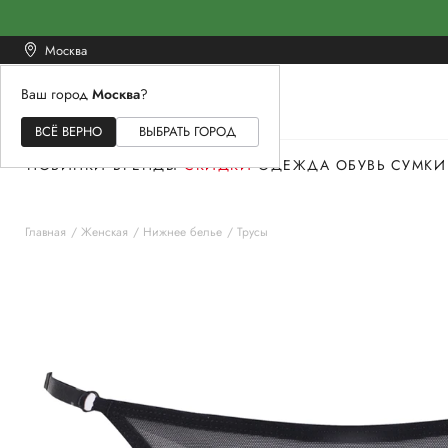
Москва
Ваш город
Москва
?
ЖЕНСКОЕ
МУЖСКОЕ
ДЕТСКОЕ
ВСЁ ВЕРНО
ВЫБРАТЬ ГОРОД
НОВИНКИ
БРЕНДЫ
СКИДКИ
ОДЕЖДА
ОБУВЬ
СУМКИ
Главная
Женская
Нижнее белье
Трусы