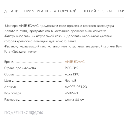
ДЕТАЛИ
ПРИМЕРКА ПЕРЕД ПОКУПКОЙ
ЛЕГКИЙ ВОЗВРАТ
ГАРА
-Мастера ANTE KOVAC предложили свое прочтение главного аксессуара
делового стиля, превратив его в настоящее произведение искусства!
-Галстук выполнен из натуральной кожи и дополнен необычной деталью,
которая крепится с помощью цупферного замка.
-Рисунок, украшающий галстук, выполнен по мотивам знаменитой картины Ван
Бренд
ANTE KOVAC
Страна производства
РОССИЯ
Состав
кожа КРС
Цвет
Черный
Артикул
АА0071051-23
Код товара
4502471
Размеры
длина 55 см
ПОДЕЛИТЬСЯ