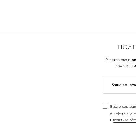
ПОДП
Укажите свою
эл
подписки и
Я даю
согласи
и информацион
в
политике обр