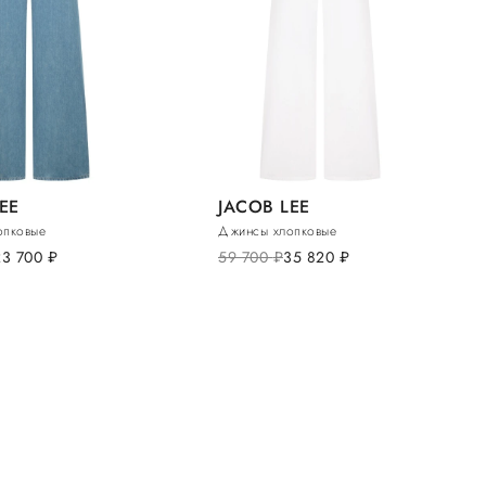
EE
JACOB LEE
опковые
Джинсы хлопковые
23 700
руб.
59 700
руб.
35 820
руб.