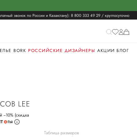
латный звонок по России и Казахстану):
8 800 333 49 29
/ круглосуточно
ЕЛЬЕ
BORK
РОССИЙСКИЕ ДИЗАЙНЕРЫ
АКЦИИ
БЛОГ
COB LEE
й −10% (скидка
ИТ
Таблица размеров