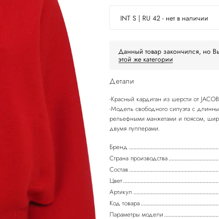
INT S | RU 42 - нет в наличии
Данный товар закончился, но Вы
этой же категории
Детали
-Красный кардиган из шерсти от JACOB
-Модель свободного силуэта с длинн
рельефными манжетами и поясом, шир
Бренд
Страна производства
Состав
Цвет
Артикул
Код товара
Параметры модели