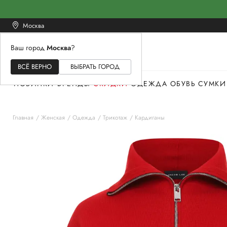
Москва
Ваш город
Москва
?
ЖЕНСКОЕ
МУЖСКОЕ
ДЕТСКОЕ
ВСЁ ВЕРНО
ВЫБРАТЬ ГОРОД
НОВИНКИ
БРЕНДЫ
СКИДКИ
ОДЕЖДА
ОБУВЬ
СУМКИ
Главная
Женская
Одежда
Трикотаж
Кардиганы