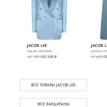
JACOB LEE
JACOB L
Пиджак шелковый
Джинсы хл
167 100
руб.
83 550
руб.
47 400
руб.
ВСЕ ТОВАРЫ JACOB LEE
ВСЕ КАРДИГАНЫ