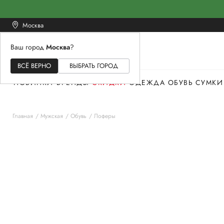
Москва
Ваш город
Москва
?
ЖЕНСКОЕ
МУЖСКОЕ
ДЕТСКОЕ
ВСЁ ВЕРНО
ВЫБРАТЬ ГОРОД
НОВИНКИ
БРЕНДЫ
СКИДКИ
ОДЕЖДА
ОБУВЬ
СУМКИ
Главная
Мужская
Обувь
Лоферы