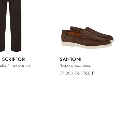
 SCRIPTOR
SANTONI
lar Fit шерстяные
Лоферы замшевые
77 200
руб.
61 760
руб.