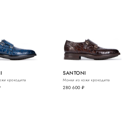
I
SANTONI
ожи крокодила
Монки из кожи крокодила
б.
280 600
руб.