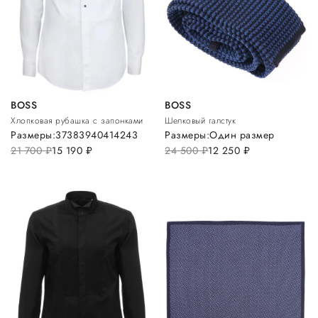
BOSS
BOSS
Хлопковая рубашка с запонками
Шелковый галстук
Размеры:
37
38
39
40
41
42
43
Размеры:
Один размер
21 700
руб.
15 190
руб.
24 500
руб.
12 250
руб.