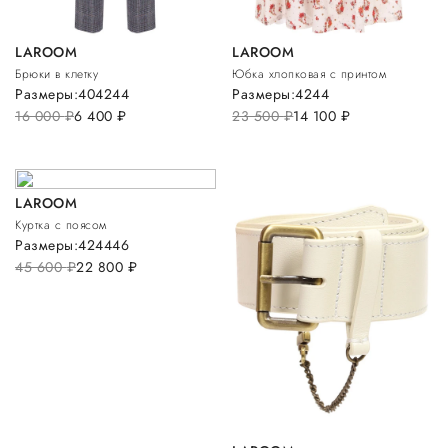
LAROOM
LAROOM
Брюки в клетку
Юбка хлопковая с принтом
Размеры:
40
42
44
Размеры:
42
44
16 000
руб.
6 400
руб.
23 500
руб.
14 100
руб.
LAROOM
Куртка с поясом
Размеры:
42
44
46
45 600
руб.
22 800
руб.