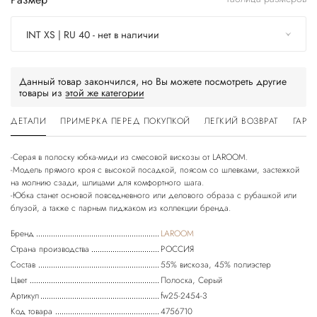
INT XS | RU 40 - нет в наличии
Данный товар закончился, но Вы можете посмотреть другие
товары из
этой же категории
ДЕТАЛИ
ПРИМЕРКА ПЕРЕД ПОКУПКОЙ
ЛЕГКИЙ ВОЗВРАТ
ГАРА
-Серая в полоску юбка-миди из смесовой вискозы от LAROOM.
-Модель прямого кроя с высокой посадкой, поясом со шлевками, застежкой
на молнию сзади, шлицами для комфортного шага.
-Юбка станет основой повседневного или делового образа с рубашкой или
Бренд
LAROOM
Страна производства
РОССИЯ
Состав
55% вискоза, 45% полиэстер
Цвет
Полоска, Серый
Артикул
fw25-2454-3
Код товара
4756710