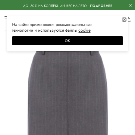
ДО -50% НА КОЛЛЕКЦИИ ВЕСНА-ЛЕТО
ПОДРОБНЕЕ
На сайте применяются
рекомендательные
технологии
и используются файлы
сооkiе
Главная
Женская
Одежда
Юбки
Миди
ОК
–50%