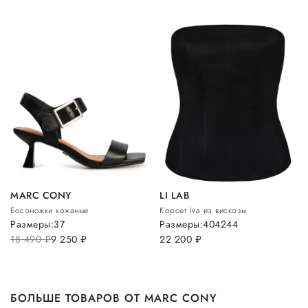
MARC CONY
LI LAB
Босоножки кожаные
Корсет Iva из вискозы
Размеры:
37
Размеры:
40
42
44
18 490
руб.
9 250
руб.
22 200
руб.
БОЛЬШЕ ТОВАРОВ ОТ MARC CONY