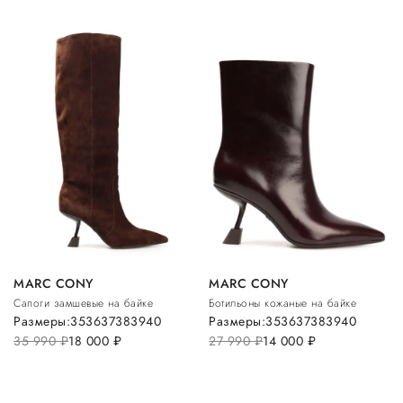
MARC CONY
MARC CONY
Сапоги замшевые на байке
Ботильоны кожаные на байке
Размеры:
35
36
37
38
39
40
Размеры:
35
36
37
38
39
40
35 990
руб.
18 000
руб.
27 990
руб.
14 000
руб.