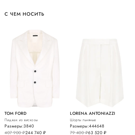
С ЧЕМ НОСИТЬ
TOM FORD
LORENA ANTONIAZZI
Пиджак из вискозы
Шорты льняные
Размеры:
38
40
Размеры:
44
46
48
407 900
руб.
244 740
руб.
79 400
руб.
63 520
руб.