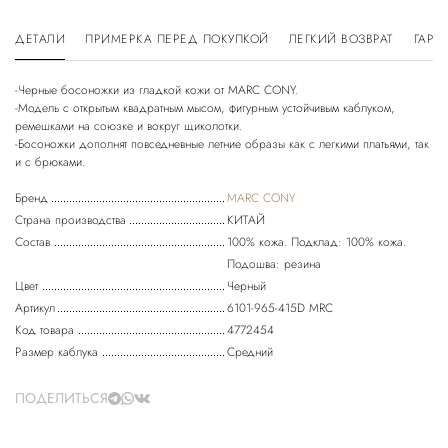
ДЕТАЛИ
ПРИМЕРКА ПЕРЕД ПОКУПКОЙ
ЛЕГКИЙ ВОЗВРАТ
ГАРА
-Черные босоножки из гладкой кожи от MARC CONY.
-Модель с открытым квадратным мысом, фигурным устойчивым каблуком,
ремешками на союзке и вокруг щиколотки.
-Босоножки дополнят повседневные летние образы как с легкими платьями, так
Бренд
MARC CONY
Страна производства
КИТАЙ
Состав
100% кожа. Подклад: 100% кожа.
Подошва: резина
Цвет
Черный
Артикул
6101-965-415D MRC
Код товара
4772454
Размер каблука
Средний
ПОДЕЛИТЬСЯ