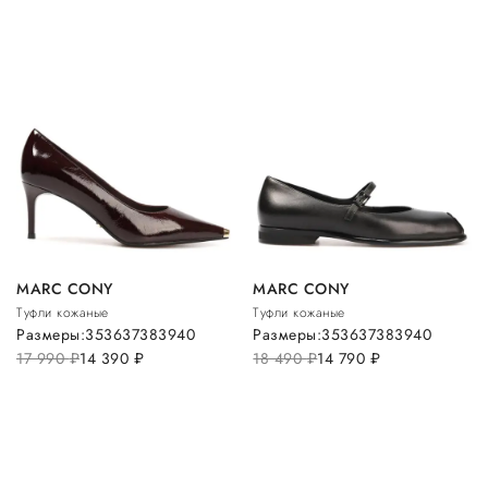
MARC CONY
MARC CONY
Туфли кожаные
Туфли кожаные
Размеры:
35
36
37
38
39
40
Размеры:
35
36
37
38
39
40
17 990
руб.
14 390
руб.
18 490
руб.
14 790
руб.